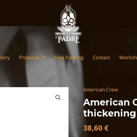
llery
Products
Free Parking
Contact
Worksh
American Crew
American
Crew
American C
Hair
thickening
recovery
thickening
38,60
€
shampoo