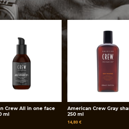
n Crew All in one face
American Crew Gray sh
0 ml
250 ml
14,80
€