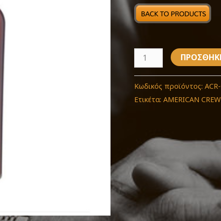
1000
ml
ποσότητα
ΠΡΟΣΘΉΚ
Κωδικός προϊόντος:
ACR-
Ετικέτα:
AMERICAN CREW