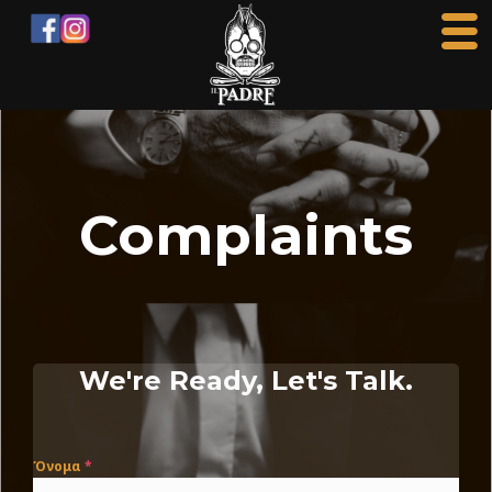
Μετάβαση
στο
περιεχόμενο
Complaints
We're Ready, Let's Talk.
Όνομα
*