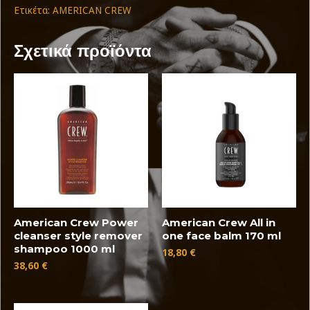
Ετικέτα:
AMERICAN CREW
Σχετικά προϊόντα
American Crew Power
American Crew All in
cleanser style remover
one face balm 170 ml
shampoo 1000 ml
18,80
€
38,60
€