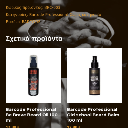
Κωδικός προϊόντος:
BRC-003
Κατηγορίες:
Barcode Professional
,
Χωρίς κατηγορία
Ετικέτα:
BARCODE
Σχετικά προϊόντα
Barcode Professional
Barcode Professional
Be Brave Beard Oil 100
Old school Beard Balm
ml
100 ml
12,90
€
12,80
€