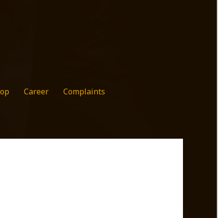
op
Career
Complaints