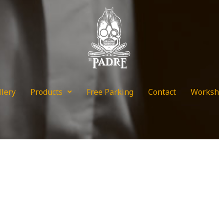
llery
Products
Free Parking
Contact
Worksh